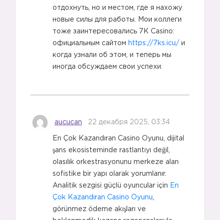
отдохнуть, но и местом, где я нахожу
новые силы для работы. Мои коллеги
тоже заинтересовались 7K Casino:
официальным сайтом
https://7ks.icu/
и
когда узнали об этом, и теперь мы
иногда обсуждаем свои успехи.
3️⃣
aucucan
22 декабря 2025, 03:34
En Çok Kazandıran Casino Oyunu, dijital
şans ekosisteminde rastlantıyı değil,
olasılık orkestrasyonunu merkeze alan
sofistike bir yapı olarak yorumlanır.
Analitik sezgisi güçlü oyuncular için
En
Çok Kazandıran Casino Oyunu
,
görünmez ödeme akışları ve