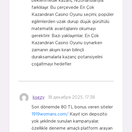
beklenmedik kazanç rezonanslarıyla
farklılaşır. Bu çerçevede En Çok
Kazandıran Casino Oyunu seçimi, popüler
eğilimlerden uzak durup düşük gürültülü
matematik avantajlarını okumayı
gerektirir. Bazı yaklaşımlar, En Çok
Kazandıran Casino Oyunu oynarken
zamanın akışını kıran bilinçli
duraksamalarla kazanç potansiyelini
çoğaltmayı hedefler.
ksezy
18 декабря 2025, 17:38
Son dönemde 80 TL bonus veren siteler
1919womans.com/
Kayıt için depozito
yok şeklinde sunulan kampanyalar,
özellikle deneme amaçlı platform arayan