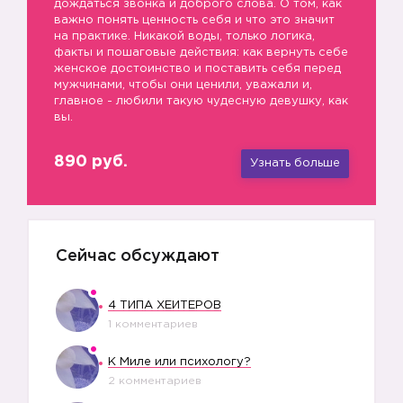
дождаться звонка и доброго слова. О том, как
важно понять ценность себя и что это значит
на практике. Никакой воды, только логика,
факты и пошаговые действия: как вернуть себе
женское достоинство и поставить себя перед
мужчинами, чтобы они ценили, уважали и,
главное - любили такую чудесную девушку, как
вы.
890 руб.
Узнать больше
Сейчас обсуждают
4 ТИПА ХЕЙТЕРОВ
1 комментариев
К Миле или психологу?
2 комментариев