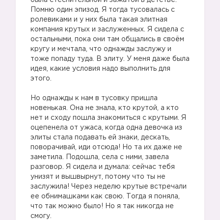
была стеснительной и зажатой в детстве.
Помню один эпизод. Я тогда тусовалась с
ролевиками и у них была такая элитная
компания крутых и заслуженных. Я сидела с
остальными, пока они там общались в своём
кругу и мечтала, что однажды заслужу и
тоже попаду туда. В элиту. У меня даже была
идея, какие условия надо выполнить для
этого.
⠀
Но однажды к нам в тусовку пришла
новенькая. Она не знала, кто крутой, а кто
нет и сходу пошла знакомиться с крутыми. Я
оцепенела от ужаса, когда одна девочка из
элиты стала подавать ей знаки, дескать,
поворачивай, иди отсюда! Но та их даже не
заметила. Подошла, села с ними, завела
разговор. Я сидела и думала: сейчас тебя
унизят и вышвырнут, потому что ты не
заслужила! Через неделю крутые встречали
ее обнимашками как свою. Тогда я поняла,
что так можно было! Но я так никогда не
смогу.