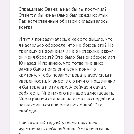
⠀
Спрашиваю Эвана: а как бы ты поступил?
Ответ: я бы изначально был среди крутых.
Так естественным образом складывалось
всегда.
⠀
И тут я призадумалась, а как это вышло, что
я настолько оборзела, что не боюсь его? Не
трепещу от волнения и не в истерике, вдруг
он меня бросит? Это было бы неизбежно лет
10 назад. И понимаю, что тогда мне дико
важно было прислониться к кому-то
крутому, чтобы позаимствовать ауру силы и
уверенности. И вместе с этими отношениями
я бы теряла и эту ауру. А сейчас я сама у
себя есть. Мне ничего не надо заимствовать.
Мне в равной степени не страшно подойти и
познакомиться или остаться одной. Это
свобода.
⠀
Так зажатый гадкий утёнок научился
чувствовать себя лебедем. Хотя всегда им