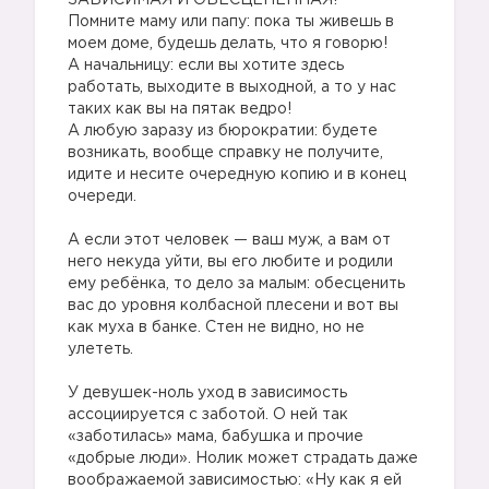
ЗАВИСИМАЯ И ОБЕСЦЕНЕННАЯ!
Помните маму или папу: пока ты живешь в
моем доме, будешь делать, что я говорю!
А начальницу: если вы хотите здесь
работать, выходите в выходной, а то у нас
таких как вы на пятак ведро!
А любую заразу из бюрократии: будете
возникать, вообще справку не получите,
идите и несите очередную копию и в конец
очереди.
⠀
А если этот человек — ваш муж, а вам от
него некуда уйти, вы его любите и родили
ему ребёнка, то дело за малым: обесценить
вас до уровня колбасной плесени и вот вы
как муха в банке. Стен не видно, но не
улететь.
⠀
У девушек-ноль уход в зависимость
ассоциируется с заботой. О ней так
«заботилась» мама, бабушка и прочие
«добрые люди». Нолик может страдать даже
воображаемой зависимостью: «Ну как я ей