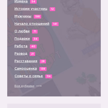
Измена
54
Истории участниц
12
Мужчины
198
Начало отношений
141
О любви
71
Подарки
34
Работа
40
Развод
21
Расставания
28
Самооценка
138
Советы о семье
114
Все рубрики