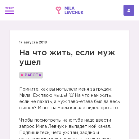
17 августа 2018
На что жить, если муж
ушел
#
РАБОТА
Помните, как вы мотыляли меня за грудки:
Мила! Ёж твою мышь!
На что нам жить,
если не пахать, а муж таво-етава был да весь
вышел? И вот на моем канале видео про это.
Чтобы посмотреть, на ютубе надо ввести
запрос Мила Левчук и выпадет мой канал.
Подпишитесь, чего уж там, заодно и