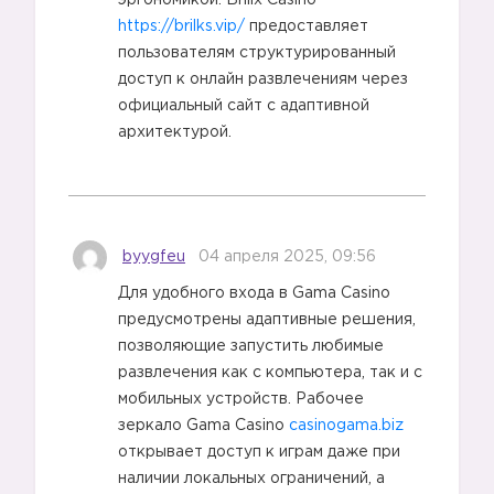
эргономикой. Brillx Casino
https://brilks.vip/
предоставляет
пользователям структурированный
доступ к онлайн развлечениям через
официальный сайт с адаптивной
архитектурой.
byygfeu
04 апреля 2025, 09:56
Для удобного входа в Gama Casino
предусмотрены адаптивные решения,
позволяющие запустить любимые
развлечения как с компьютера, так и с
мобильных устройств. Рабочее
зеркало Gama Casino
casinogama.biz
открывает доступ к играм даже при
наличии локальных ограничений, а