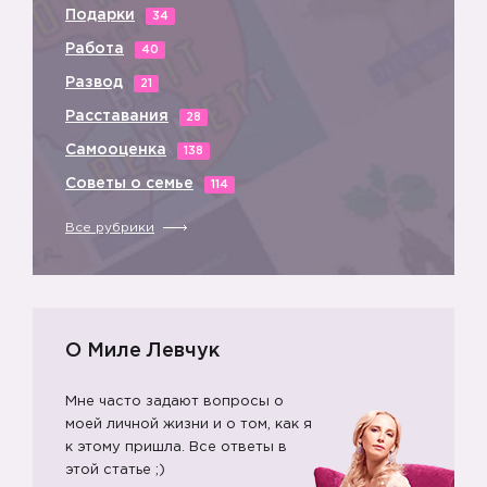
Подарки
34
Работа
40
Развод
21
Расставания
28
Самооценка
138
Советы о семье
114
Все рубрики
О Миле Левчук
Мне часто задают вопросы о
моей личной жизни и о том, как я
к этому пришла. Все ответы в
этой статье ;)