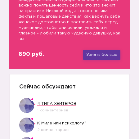
важно понять ценность себя и что это значит
на практике. Никакой воды, только логика,
факты и пошаговые действия: как вернуть себе
женское достоинство и поставить себя перед
мужчинами, чтобы они ценили, уважали и,
главное - любили такую чудесную девушку, как
вы.
890 руб.
Узнать больше
Сейчас обсуждают
4 ТИПА ХЕЙТЕРОВ
1 комментариев
К Миле или психологу?
2 комментариев