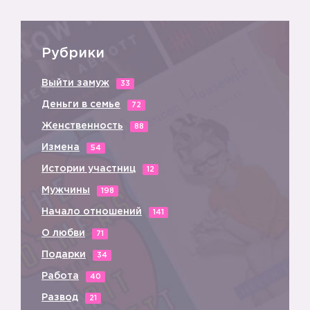
Рубрики
Выйти замуж
33
Деньги в семье
72
Женственность
88
Измена
54
Истории участниц
12
Мужчины
198
Начало отношений
141
О любви
71
Подарки
34
Работа
40
Развод
21