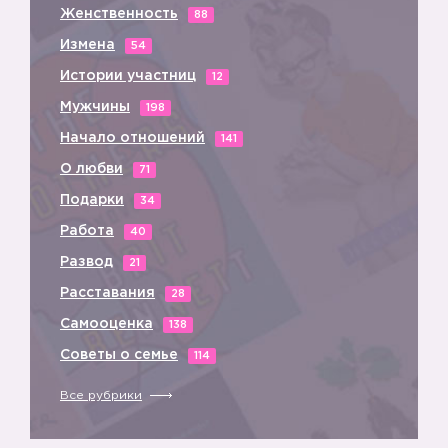
Женственность
88
Измена
54
Истории участниц
12
Мужчины
198
Начало отношений
141
О любви
71
Подарки
34
Работа
40
Развод
21
Расставания
28
Самооценка
138
Советы о семье
114
Все рубрики