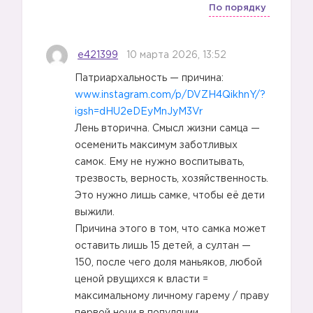
По порядку
e421399
10 марта 2026, 13:52
Патриархальность — причина:
www.instagram.com/p/DVZH4QikhnY/?
igsh=dHU2eDEyMnJyM3Vr
Лень вторична. Смысл жизни самца —
осеменить максимум заботливых
самок. Ему не нужно воспитывать,
трезвость, верность, хозяйственность.
Это нужно лишь самке, чтобы её дети
выжили.
Причина этого в том, что самка может
оставить лишь 15 детей, а султан —
150, после чего доля маньяков, любой
ценой рвущихся к власти =
максимальному личному гарему / праву