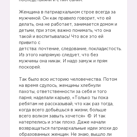
последствиями и с ним самим.
Женщина в патриархальном строе всегда за
мужчиной. Он как правило говорит, что ей
делать, она не работает, занимается домом и
детьми, при этом, важно понимать, что она
такой и воспитывалась! Что все это ей
привито с
детства: почтение, следование, покладистость.
Из этого напрямую следует, что без
мужчины она никак. И надо замуж и прям
поскорей.
Так было всю историю человечества. Потом
на время сдулось, женщины хлебнули
пахоты, ответственности за себя и того
парня, наделали карьер, «Только ты пока
ребятам не рассказывай, что как раз тогда,
когда всего добьёшься в жизни, больше
всего волком завыть хочется»
И так
натерпелись и этак плохо. Даже начали
возвращаться патриархальные идеи эпохи до
образованных женщин. Не знаю, вышло ли