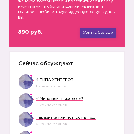
женское достоинство и поставить себя перед
мужчинами, чтобы они ценили, уважали и,
главное - любили такую чудесную девушку, как
вы.
890 руб.
Узнать больше
Сейчас обсуждают
4 ТИПА ХЕЙТЕРОВ
1 комментариев
К Миле или психологу?
2 комментариев
Паразитка или нет, вот в чем вопрос?
6 комментариев