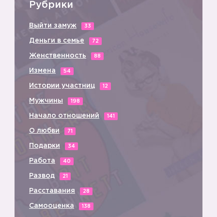
Рубрики
Выйти замуж
33
Деньги в семье
72
Женственность
88
Измена
54
Истории участниц
12
Мужчины
198
Начало отношений
141
О любви
71
Подарки
34
Работа
40
Развод
21
Расставания
28
Самооценка
138