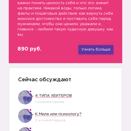
важно понять ценность себя и что это значит
на практике. Никакой воды, только логика,
факты и пошаговые действия: как вернуть себе
женское достоинство и поставить себя перед
мужчинами, чтобы они ценили, уважали и,
главное - любили такую чудесную девушку, как
вы.
890 руб.
Узнать больше
Сейчас обсуждают
4 ТИПА ХЕЙТЕРОВ
1 комментариев
К Миле или психологу?
2 комментариев