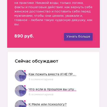
на практике. Никакой воды, только логика,
факты и пошаговые действия: как вернуть себе
женское достоинство и поставить себя перед
мужчинами, чтобы они ценили, уважали и,
главное - любили такую чудесную девушку, как
вы.
890 руб.
Узнать больше
Сейчас обсуждают
Как пожить вместе И НЕ ПРОЛЕТЕТЬ СО СВАДЬБОЙ
5 комментариев
Что если в прошлом вы упустили свое счастье?
6 комментариев
К Миле или психологу?