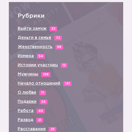
Рубрики
Выйти замуж
33
Деньги в семье
72
Женственность
88
Измена
54
Истории участниц
12
Мужчины
198
Начало отношений
141
О любви
71
Подарки
34
Работа
40
Развод
21
Расставания
28