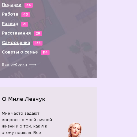
Подарки
34
Работа
40
Развод
21
Расставания
28
Самооценка
138
Советы о семье
114
Все рубрики
О Миле Левчук
Мне часто задают
вопросы о моей личной
жизни и о том, как я к
этому пришла. Все