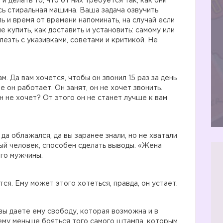
и делать то, что от них требуется так, как они
ь стиральная машина. Ваша задача озвучить
 и время от времени напоминать, на случай если
не купить, как доставить и установить: самому или
лезть с указивками, советами и критикой. Не
м. Да вам хочется, чтобы он звонил 15 раз за день
е он работает. Он занят, он не хочет звонить.
н не хочет? От этого он не станет лучше к вам
 да облажался, да вы заранее знали, но не хватали
ый человек, способен сделать выводы. «Жена
го мужчины.
тся. Ему может этого хотеться, правда, он устает.
вы даете ему свободу, которая возможна и в
 ему меньше бояться того самого штампа, которым