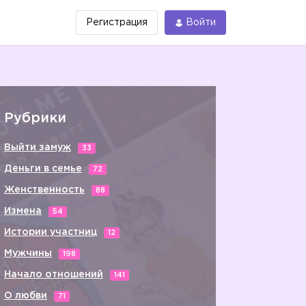
Регистрация
Войти
Рубрики
Выйти замуж
33
Деньги в семье
72
Женственность
88
Измена
54
Истории участниц
12
Мужчины
198
Начало отношений
141
О любви
71