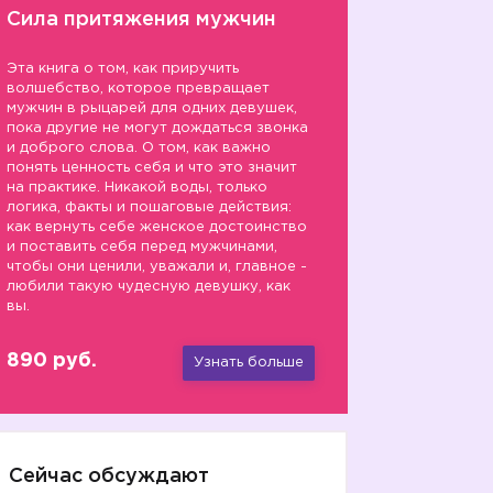
Сила притяжения мужчин
Эта книга о том, как приручить
волшебство, которое превращает
мужчин в рыцарей для одних девушек,
пока другие не могут дождаться звонка
и доброго слова. О том, как важно
понять ценность себя и что это значит
на практике. Никакой воды, только
логика, факты и пошаговые действия:
как вернуть себе женское достоинство
и поставить себя перед мужчинами,
чтобы они ценили, уважали и, главное -
любили такую чудесную девушку, как
вы.
890 руб.
Узнать больше
Сейчас обсуждают