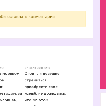
обы оставлять комментарии.
2:51
27 июля 2018, 12:18
а моряком,
Стоит ли девушке
ом,
стремиться
им
приобрести своё
методом, за
жильё, не дожидаясь,
мчсовцем,
что об этом