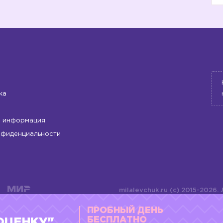
ка
 информация
нфиденциальности
milalevchuk.ru (c) 2015-2026.
материалов или подборки ма
ПРОБНЫЙ ДЕНЬ
оформления допускается ли
4784701701072
БЕСПЛАТНО
ОЦЕНКУ"