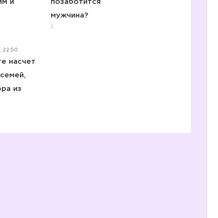
им и
позаботится
мужчина?
, 22:50
те насчет
семей,
ора из