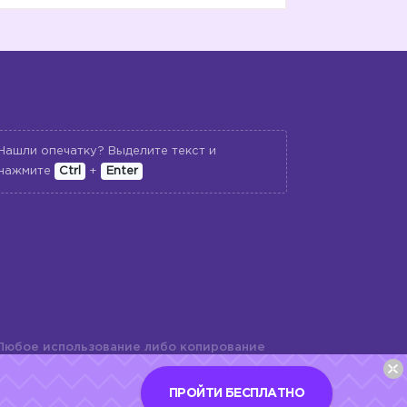
Нашли опечатку? Выделите текст и
нажмите
Ctrl
+
Enter
Любое использование либо копирование
териалов сайта, элементов дизайна и
шь с разрешения правообладателя и
ПРОЙТИ БЕСПЛАТНО