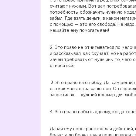
1. Это право принимать решения самому 
считают нужным. Вот вам потребовалас
потребность, обозначить нужную модель
забыл. Где взять деньги, в каком магази
с помощью — это его свобода. Не надо 
мешайте ему помогать вам!
2. Это право не отчитываться по мелоча
и рассказывал, как скучает, но на работ
Зачем требовать от мужчины то, чего о
относиться.
3. Это право на ошибку. Да, сам решил,
его как малыша за капюшон. Он взросл
запретила» — худший кошмар для любо
4. Это право побыть одному, когда хоче
Давая ему пространство для действий, 
браке, а до брака такая воля позволит