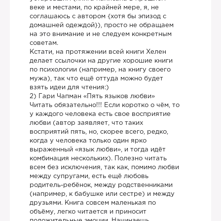
веке и местами, по крайней мере, я, не
соглашаюсь с автором {хотя бы эпизод с
домашней одеждой}), просто не обращаем
на это внимание и не следуем конкретным
советам.
Кстати, на протяжении всей книги Хелен
делает ссылочки на другие хорошие книги
по психологии (например, на книгу своего
мужа), так что ещё оттуда можно будет
взять идеи для чтения:)
2) Гари Чапман «Пять языков любви»
Читать обязательно!!! Если коротко о чём, то
у каждого человека есть свое восприятие
любви (автор заявляет, что таких
восприятий пять, но, скорее всего, редко,
когда у человека только один ярко
выраженный «язык любви», и тогда идёт
комбинация нескольких). Полезно читать
всем без исключения, так как, помимо любви
между супругами, есть ещё любовь
родитель-ребёнок, между родственниками
(например, к бабушке или сестре) и между
друзьями. Книга совсем маленькая по
объёму, легко читается и приносит
положительные эмоции. Начинаешь