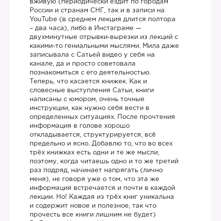
вживую (периодически ездит по городам
России и странам СНГ, так и в записи на
YouTube (в среднем лекция длится полтора
– два часа), либо в Инстаграме —
двухминутные отрывки-вырезки из лекций с
какими-то гениальными мыслями. Мила даже
записывала с Сатьей видео у себя на
канале, да и просто советовала
познакомиться с его деятельностью.
Теперь, что касается книжек. Как и
словесные выступления Сатьи, книги
написаны с юмором, очень точные
инструкции, как нужно себя вести в
определенных ситуациях. После прочтения
информация в голове хорошо
откладывается, структурируется, всё
предельно и ясно. Добавлю то, что во всех
трёх книжках есть одни и те же мысли,
поэтому, когда читаешь одно и то же третий
раз подряд, начинает напрягать (лично
меня), не говоря уже о том, что эта же
информация встречается и почти в каждой
лекции. Но! Каждая из трёх книг уникальна
и содержит новое и полезное, так что
прочесть все книги лишним не будет)