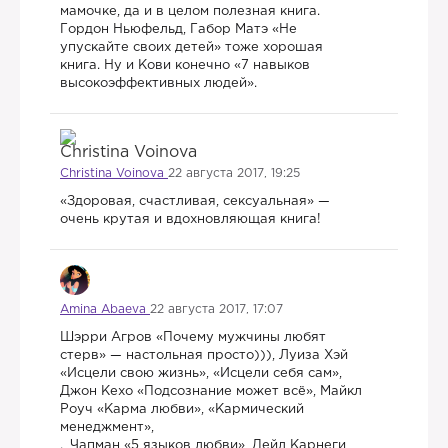
мамочке, да и в целом полезная книга. ​
Гордон Ньюфельд, Габор Матэ «Не
упускайте своих детей» тоже хорошая
книга. Ну и Кови конечно «7 навыков
высокоэффективных людей».
Christina Voinova
22 августа 2017, 19:25
«Здоровая, счастливая, сексуальная» —
очень крутая и вдохновляющая книга!
Amina Abaeva
22 августа 2017, 17:07
Шэрри Агров «Почему мужчины любят
стерв» — настольная просто))), Луиза Хэй
«Исцели свою жизнь», «Исцели себя сам»,
Джон Кехо «Подсознание может всё», Майкл
Роуч «Карма любви», «Кармический
менеджмент»,
., Чапман «5 языков любви», Дейл Карнеги