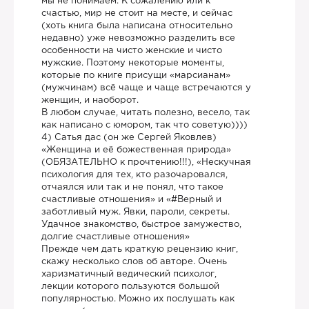
мы не понимаем. К сожалению или к
счастью, мир не стоит на месте, и сейчас
(хоть книга была написана относительно
недавно) уже невозможно разделить все
особенности на чисто женские и чисто
мужские. Поэтому некоторые моменты,
которые по книге присущи «марсианам»
(мужчинам) всё чаще и чаще встречаются у
женщин, и наоборот.
В любом случае, читать полезно, весело, так
как написано с юмором, так что советую))))
4) Сатья дас (он же Сергей Яковлев)
«Женщина и её божественная природа»
(ОБЯЗАТЕЛЬНО к прочтению!!!), «Нескучная
психология для тех, кто разочаровался,
отчаялся или так и не понял, что такое
счастливые отношения» и «#Верный и
заботливый муж. Явки, пароли, секреты.
Удачное знакомство, быстрое замужество,
долгие счастливые отношения»
Прежде чем дать краткую рецензию книг,
скажу несколько слов об авторе. Очень
харизматичный ведический психолог,
лекции которого пользуются большой
популярностью. Можно их послушать как