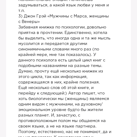
задумываться, а какой язык любви у меня и
т.п.
3) Джон Грэй «Мужчины с Марса, женщины
с Венеры»
Забавная книжка по психологии, довольно
приятна в прочтении. Единственно, хотела
бы выделить, что иногда одна и та же мысль
мусолится и передается другими
синонимичными словами много раз (по
крайней мере, мне так показалось). У
данного психолога есть целый цикл книг с
подобными названиями на разные темы.
Думаю, прочту ещё несколько книжек из
этого цикла, так как информация,
содержащаяся в них, крайне полезная.
Ещё несколько слов об этой книге, и
перейду к следующей:) Автор пишет, что
хоть биологически мы (женщины) являемся
одним видом с мужчинами, на духовном/
эмоциональном уровне будто бы жители
разных планет. И, зачастую, с
противоположным полом мы общаемся на
своем языке, а не на языке партнера.
Поэтому, естественно, нас не понимают, да и