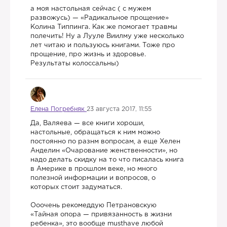
а моя настольная сейчас ( с мужем
развожусь) — «Радикальное прощение»
Колина Типпинга. Как же помогает травмы
полечить! Ну а Лууле Виилму уже несколько
лет читаю и пользуюсь книгами. Тоже про
прощение, про жизнь и здоровье.
Результаты колоссальны)
Елена Погребняк
23 августа 2017, 11:55
​Да, Валяева — все книги хороши,
настольные, обращаться к ним можно
постоянно по разнм вопросам, а еще Х​елен
Анделин «Очарование женственности», но
надо делать скидку на то что писалась книга
в Америке в прошлом веке, но много
полезной информации и вопросов, о
которых стоит задуматься.
Ооочень рекомеддую Петрановскую
«Тайная опора — привязанность в жизни
ребенка», это вообще musthave любой