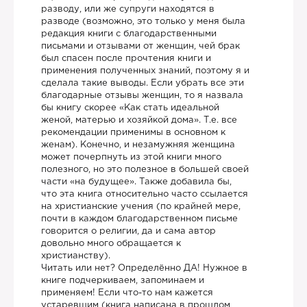
разводу, или же супруги находятся в
разводе (возможно, это только у меня была
редакция книги с благодарственными
письмами и отзывами от женщин, чей брак
был спасен после прочтения книги и
применения полученных знаний, поэтому я и
сделала такие выводы. Если убрать все эти
благодарные отзывы женщин, то я назвала
бы книгу скорее «Как стать идеальной
женой, матерью и хозяйкой дома». Т.е. все
рекомендации применимы в основном к
женам). Конечно, и незамужняя женщина
может почерпнуть из этой книги много
полезного, но это полезное в большей своей
части «на будущее». Также добавила бы,
что эта книга относительно часто ссылается
на христианские учения (по крайней мере,
почти в каждом благодарственном письме
говорится о религии, да и сама автор
довольно много обращается к
христианству).
Читать или нет? Определённо ДА! Нужное в
книге подчеркиваем, запоминаем и
применяем! Если что-то нам кажется
устаревшим (книга написана в прошлом