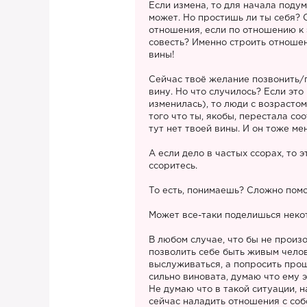
Если измена, то для начала подум
может. Но простишь ли ты себя?
отношения, если по отношению к 
совесть? Именно строить отношен
вины!
Сейчас твоё желание позвонить/п
вину. Но что случилось? Если это
изменилась), то люди с возрастом
того что ты, якобы, перестала со
тут нет твоей вины. И он тоже ме
А если дело в частых ссорах, то
ссоритесь.
То есть, понимаешь? Сложно помо
Может все-таки поделишься неко
В любом случае, что бы не произ
позволить себе быть живым чело
выслуживаться, а попросить прощ
сильно виновата, думаю что ему 
Не думаю что в такой ситуации, 
сейчас наладить отношения с собо