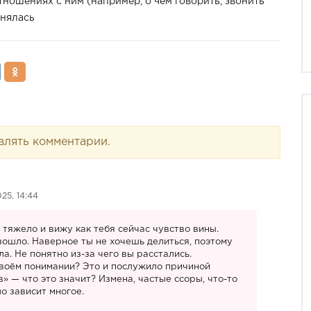
отношениях с ним (например, о чем говорить, звонить
анялась
влять комментарии.
25, 14:44
 тяжело и вижу как тебя сейчас чувство вины.
зошло. Наверное ты не хочешь делиться, поэтому
а. Не понятно из-за чего вы расстались.
твоём понимании? Это и послужило причиной
» — что это значит? Измена, частые ссоры, что-то
о зависит многое.