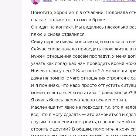
Анна
06 сентября 2025, 12:35 в
Проблемы с муж
Помогите, хорошие, я в отчаянии. Поломала о
спасает только то, что мы в браке.
Он идет на контакт. Мы видились несколько раз
плюс и снова отдалился.
Сижу перечитываю конспекты, и из плюса в нач
Сейчас снова начала приводить свою жизнь в по
мужем отношения совсем пропадут. У меня вопр
узнать как дела), как нам проводить время мож
Ночевать ли у него? Как часто? А можно ли пр
даже не помню, с чего отношения строятся с сам
И я понимаю, что надо просто отпустить ситуа
моменты встреч. Без негатива. Правильно же? Э
Я очень боюсь окончательно все испортить.
Масленица тут явно не подходит, т.к. это я нал
все, что я могу сделать — это измениться и сде
другим отношения построить, главное самой пл
строить с другим? В общем, помогите, я хочу с