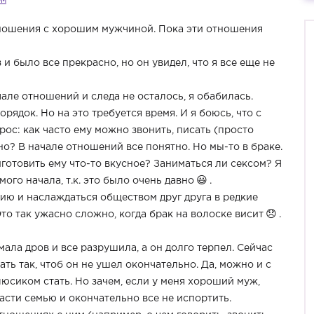
ем
тношения с хорошим мужчиной. Пока эти отношения
 и было все прекрасно, но он увидел, что я все еще не
але отношений и следа не осталось, я обабилась.
рядок. Но на это требуется время. И я боюсь, что с
ос: как часто ему можно звонить, писать (просто
но? В начале отношений все понятно. Но мы-то в браке.
иготовить ему что-то вкусное? Заниматься ли сексом? Я
ого начала, т.к. это было очень давно
.
цию и наслаждаться обществом друг друга в редкие
то так ужасно сложно, когда брак на волоске висит
.
омала дров и все разрушила, а он долго терпел. Сейчас
лать так, чтоб он не ушел окончательно. Да, можно и с
юсиком стать. Но зачем, если у меня хороший муж,
пасти семью и окончательно все не испортить.