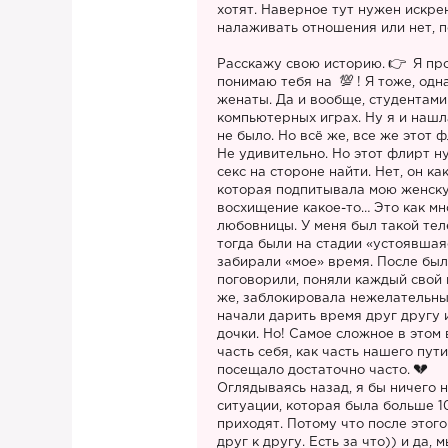
хотят. Наверное тут нужен искре
налаживать отношения или нет, по
Расскажу свою историю.
Я про
понимаю тебя на
! Я тоже, од
женаты. Да и вообще, студентами
компьютерных играх. Ну я и нашл
не было. Но всё же, все же этот ф
Не удивительно. Но этот флирт н
секс на стороне найти. Нет, он ка
которая подпитывала мою женску
восхищение какое-то… Это как мн
любовницы. У меня был такой те
тогда были на стадии «устоявшая
забирали «мое» время. После был
поговорили, поняли каждый свой в
же, заблокировала нежелательный
начали дарить время друг другу и
дочки. Но! Самое сложное в этом 
часть себя, как часть нашего пут
посещало достаточно часто.
Оглядываясь назад, я бы ничего н
ситуации, которая была больше 1
приходят. Потому что после этог
друг к другу. Есть за что)) и да,