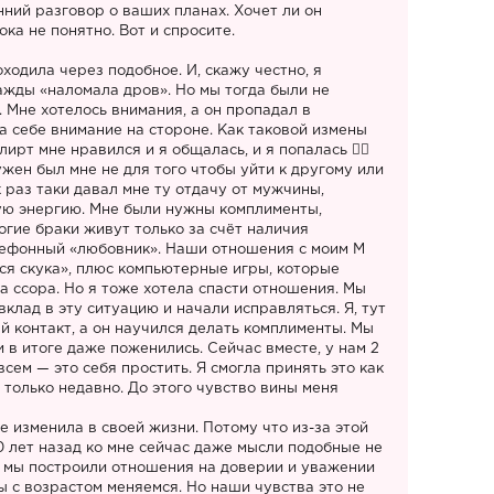
нний разговор о ваших планах. Хочет ли он
ка не понятно. Вот и спросите.
ходила через подобное. И, скажу честно, я
нажды «наломала дров». Но мы тогда были не
. Мне хотелось внимания, а он пропадал в
а себе внимание на стороне. Как таковой измены
лирт мне нравился и я общалась, и я попалась 🤷‍♀
ужен был мне не для того чтобы уйти к другому или
к раз таки давал мне ту отдачу от мужчины,
ю энергию. Мне были нужны комплименты,
огие браки живут только за счёт наличия
лефонный «любовник». Наши отношения с моим М
ся скука», плюс компьютерные игры, которые
а ссора. Но я тоже хотела спасти отношения. Мы
клад в эту ситуацию и начали исправляться. Я, тут
 контакт, а он научился делать комплименты. Мы
 в итоге даже поженились. Сейчас вместе, у нам 2
всем — это себя простить. Я смогла принять это как
и только недавно. До этого чувство вины меня
е изменила в своей жизни. Потому что из-за этой
0 лет назад ко мне сейчас даже мысли подобные не
о мы построили отношения на доверии и уважении
 мы с возрастом меняемся. Но наши чувства это не