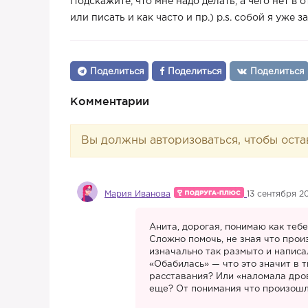
Подскажите, что мне надо делать, а чего нет в 
или писать и как часто и пр.) p.s. собой я уже з
Поделиться
Поделиться
Поделиться
Комментарии
Вы должны авторизоваться, чтобы оста
Мария Иванова
13 сентября 20
Анита, дорогая, понимаю как тебе
Сложно помочь, не зная что прои
изначально так размыто и написал
«Обабилась» — что это значит в 
расставания? Или «наломала дров
еще? От понимания что произошл