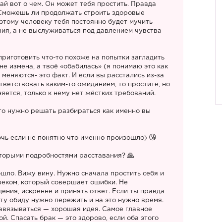
ай вот о чем. Он может тебя простить. Правда
 Сможешь ли продолжать строить здоровые
этому человеку тебя постоянно будет мучить
ия, а не выслуживаться под давлением чувства
риготовить что-то похоже на попытки загладить
 не измена, а твоё «обабилась» (я понимаю это как
 меняются- это факт. И если вы расстались из-за
ответствовать каким-то ожиданием, то простите, но
няется, только к нему нет жёстких требований.
 это нужно решать разбираться как именно вы
чь если не понятно что именно произошло)
торыми подробностями расставания?
ошло. Вижу вину. Нужно сначала простить себя и
веком, который совершает ошибки. Не
ения, искренне и принять ответ. Если ты правда
эту обиду нужно пережить и на это нужно время.
навязываться — хорошая идея. Самое главное
й. Спасать брак — это здорово, если оба этого