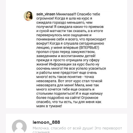
lemoon_888
Милочка, спасибо от всей души! Это переворот
сознания,…