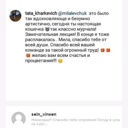
sein_vinsen
Мииилааа!!! Спасибо тебе огромное! Когда я шла
на курс...